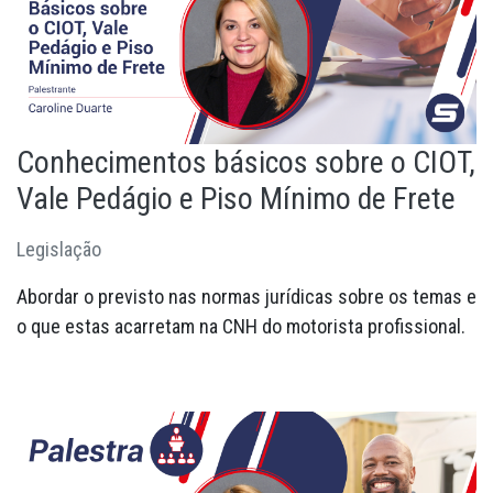
Fale Conosco
Quem Somos
Diretorias e Comissões
Conhecimentos básicos sobre o CIOT,
Parceiros
Vale Pedágio e Piso Mínimo de Frete
Fotos
Legislação
Associe-se
Abordar o previsto nas normas jurídicas sobre os temas e
Imprensa
o que estas acarretam na CNH do motorista profissional.
Prêmio de Sustentabilidade