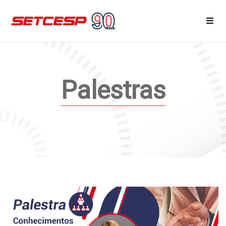
Home
Palestras
Área do Associado
Notícias
Eventos e Reuniões
Cursos
Serviços
Associe-se