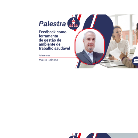
meio físico ou digital, desde que seja garantido o […]
Leia mais
Ver todas as publicações