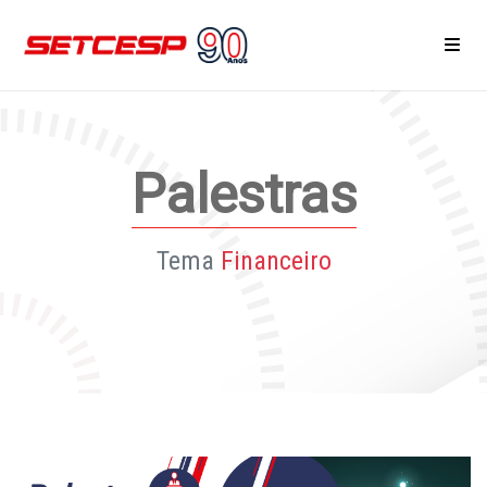
Home
Palestras
Área do Associado
Notícias
Tema
Financeiro
Eventos e Reuniões
Cursos
Serviços
Associe-se