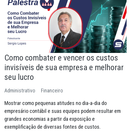
Fale Conosco
Quem Somos
Diretorias e Comissões
Parceiros
Como combater e vencer os custos
Fotos
invisíveis de sua empresa e melhorar
Associe-se
seu lucro
Imprensa
Administrativo
Financeiro
Prêmio de Sustentabilidade
Mostrar como pequenas atitudes no dia-a-dia do
empresário contábil e suas equipes podem resultar em
grandes economias a partir da exposição e
exemplificação de diversas fontes de custos.