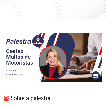
Fale Conosco
Quem Somos
Diretorias e Comissões
Parceiros
Fotos
Associe-se
Imprensa
Prêmio de Sustentabilidade
Sobre a palestra