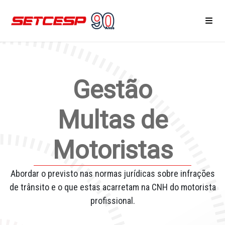
Home
Gestão
Área do Associado
Notícias
Multas de
Eventos e Reuniões
Motoristas
Cursos
Abordar o previsto nas normas jurídicas sobre infrações
Serviços
de trânsito e o que estas acarretam na CNH do motorista
profissional.
Associe-se