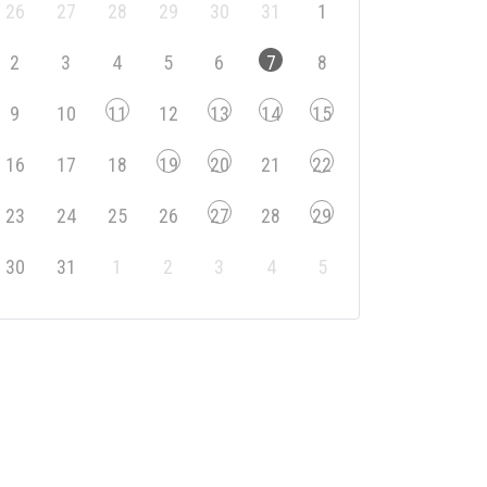
26
27
28
29
30
31
1
2
3
4
5
6
7
8
9
10
11
12
13
14
15
16
17
18
19
20
21
22
23
24
25
26
27
28
29
30
31
1
2
3
4
5