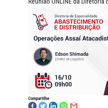
Reunião ONLINE da Diretoria 
meio físico ou digital, desde que seja garantido o […]
Leia mais
Ver todas as publicações
Compartilhe