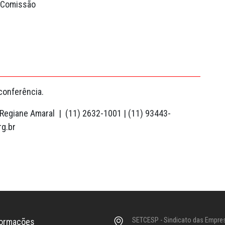
a Comissão
conferência.
: Regiane Amaral | (11) 2632-1001 | (11) 93443-
rg.br
SETCESP - Sindicato das Empre
formações