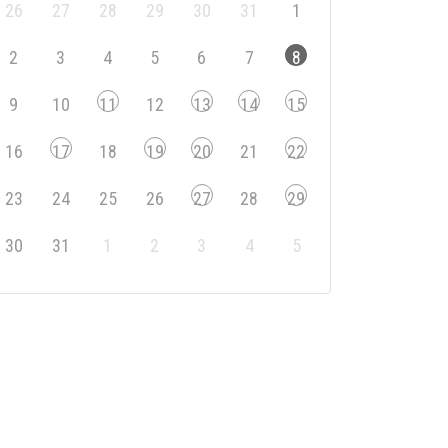
26
27
28
29
30
31
1
2
3
4
5
6
7
8
9
10
11
12
13
14
15
16
17
18
19
20
21
22
23
24
25
26
27
28
29
30
31
1
2
3
4
5