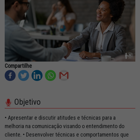
Fale Conosco
Quem Somos
Diretorias e Comissões
Parceiros
Fotos
Compartilhe
Associe-se
Imprensa
Objetivo
Prêmio de Sustentabilidade
• Apresentar e discutir atitudes e técnicas para a
melhoria na comunicação visando o entendimento do
cliente. • Desenvolver técnicas e comportamentos que