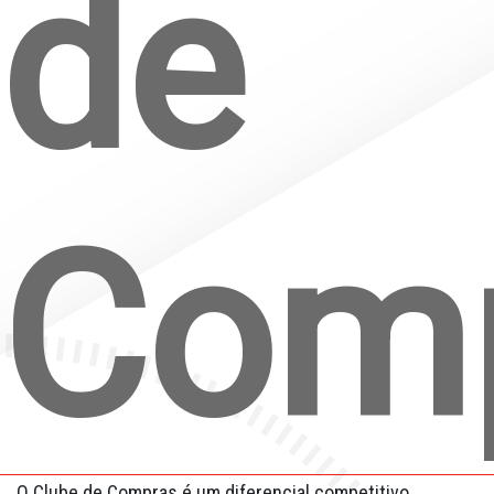
de
Fale Conosco
Quem Somos
Diretorias e Comissões
Parceiros
Com
Fotos
Associe-se
Imprensa
Prêmio de Sustentabilidade
O Clube de Compras é um diferencial competitivo