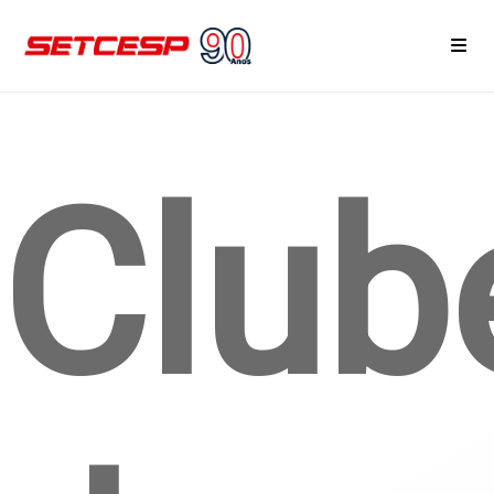
Home
Club
Área do Associado
Notícias
Eventos e Reuniões
Cursos
Serviços
Associe-se