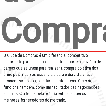
Fale Conosco
Quem Somos
Compr
Diretorias e Comissões
Parceiros
Fotos
O Clube de Compras é um diferencial competitivo
Associe-se
importante para as empresas de transporte rodoviário de
cargas que se unem para realizar a compra coletiva dos
Imprensa
principais insumos essenciais para o dia a dia e, assim,
economizar no preço unitário destes itens. O serviço
Prêmio de Sustentabilidade
funciona, também, como um facilitador das negociações,
as quais são feitas pela própria entidade com os
melhores fornecedores do mercado.