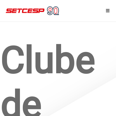
Home
Clube
Área do Associado
Notícias
Eventos e Reuniões
Cursos
de
Serviços
Associe-se