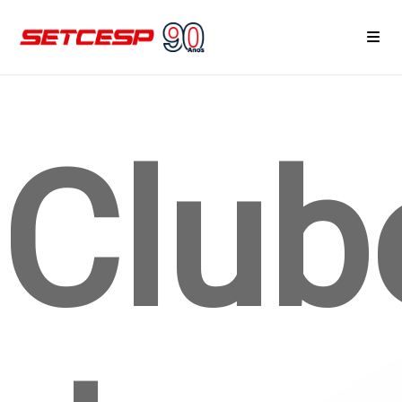
Home
Club
Área do Associado
Notícias
Eventos e Reuniões
Cursos
Serviços
Associe-se