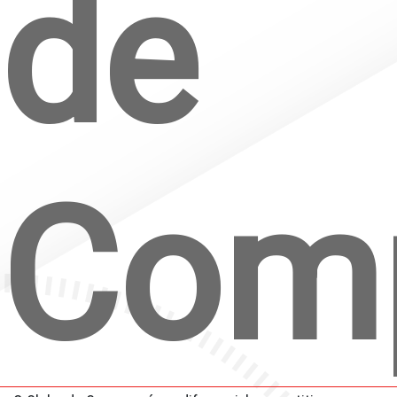
de
Fale Conosco
Quem Somos
Diretorias e Comissões
Parceiros
Fotos
Com
Associe-se
Imprensa
Prêmio de Sustentabilidade