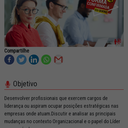
Fale Conosco
Quem Somos
Diretorias e Comissões
Parceiros
Compartilhe
Fotos
Associe-se
Objetivo
Imprensa
Desenvolver profissionais que exercem cargos de
Prêmio de Sustentabilidade
liderança ou aspiram ocupar posições estratégicas nas
empresas onde atuam.Discutir e analisar as principais
mudanças no contexto Organizacional e o papel do Líder