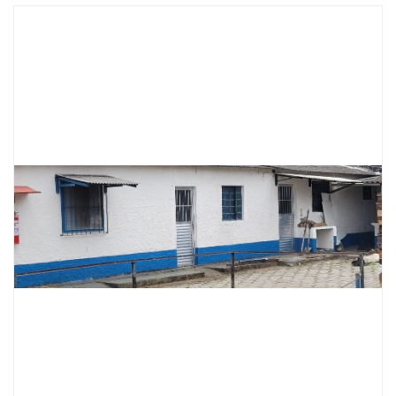
Fale Conosco
Quem Somos
Diretorias e Comissões
Parceiros
Fotos
Associe-se
Imprensa
Prêmio de Sustentabilidade